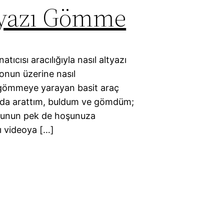
ltyazı Gömme
cısı aracılığıyla nasıl altyazı
onun üzerine nasıl
ı gömmeye yarayan basit araç
le’da arattım, buldum ve gömdüm;
oğunun pek de hoşunuza
yı videoya […]