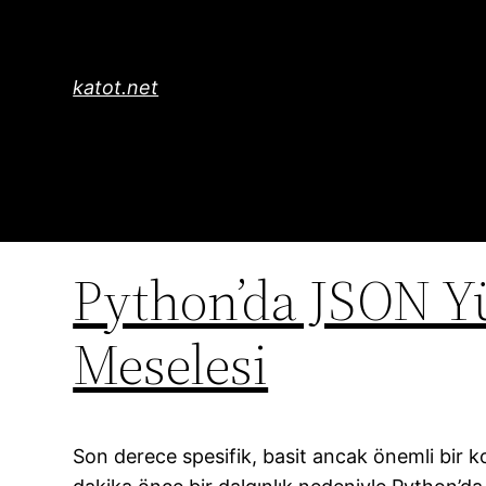
İçeriğe
geç
katot.net
Python’da JSON Yü
Meselesi
Son derece spesifik, basit ancak önemli bir k