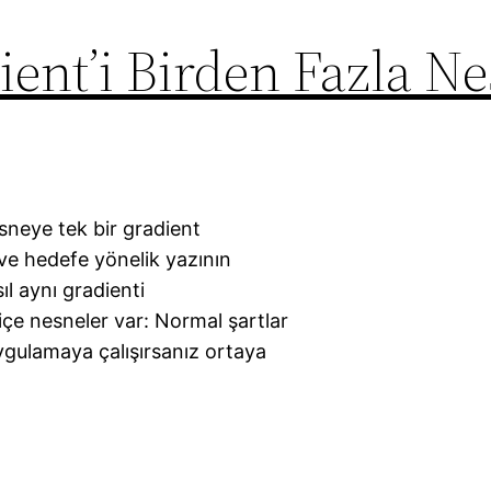
dient’i Birden Fazla N
esneye tek bir gradient
a ve hedefe yönelik yazının
l aynı gradienti
ç içe nesneler var: Normal şartlar
ygulamaya çalışırsanız ortaya