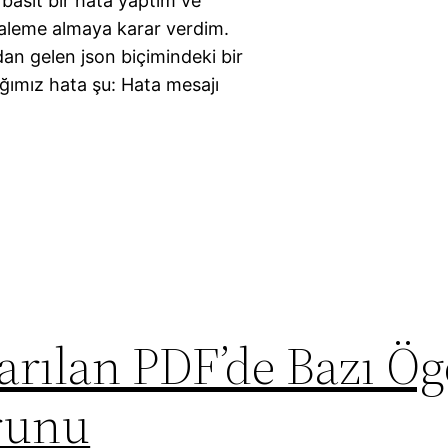
 basit bir hata yaptım ve
kaleme almaya karar verdim.
n gelen json biçimindeki bir
tığımız hata şu: Hata mesajı
arılan PDF’de Bazı Ög
runu